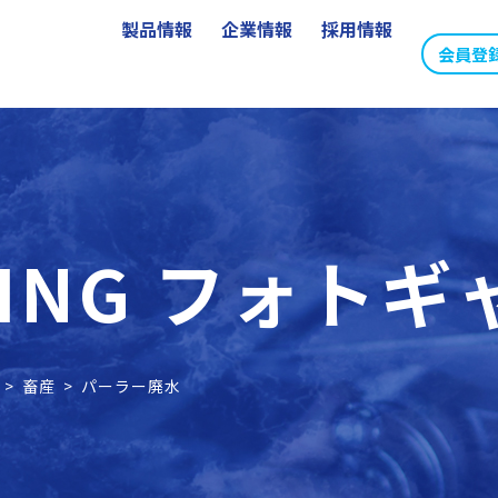
製品情報
企業情報
採用情報
会員登
NING フォト
>
畜産
>
パーラー廃水